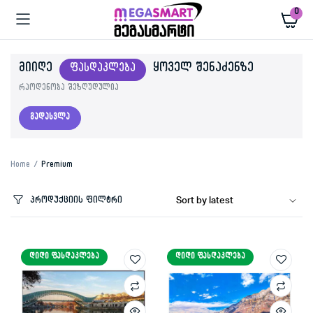
0
ᲛᲘᲘᲦᲔ
ᲧᲝᲕᲔᲚ ᲨᲔᲜᲐᲫᲔᲜᲖᲔ
ᲤᲐᲡᲓᲐᲙᲚᲔᲑᲐ
რაოდენობა შეზღუდულია
გადასვლა
Home
Premium
პროდუქციის ფილტრი
ᲓᲘᲓᲘ ᲤᲐᲡᲓᲐᲙᲚᲔᲑᲐ
ᲓᲘᲓᲘ ᲤᲐᲡᲓᲐᲙᲚᲔᲑᲐ