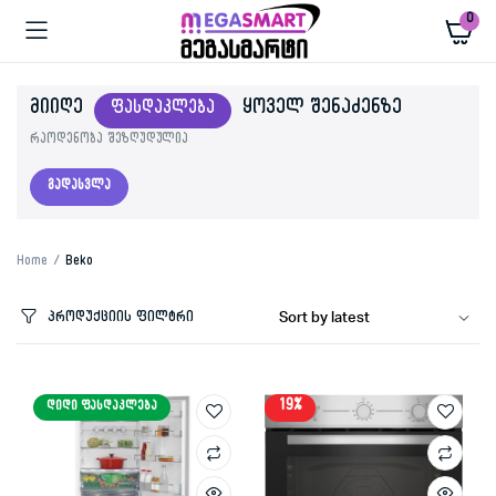
0
ᲛᲘᲘᲦᲔ
ᲧᲝᲕᲔᲚ ᲨᲔᲜᲐᲫᲔᲜᲖᲔ
ᲤᲐᲡᲓᲐᲙᲚᲔᲑᲐ
რაოდენობა შეზღუდულია
გადასვლა
Home
Beko
პროდუქციის ფილტრი
19%
ᲓᲘᲓᲘ ᲤᲐᲡᲓᲐᲙᲚᲔᲑᲐ