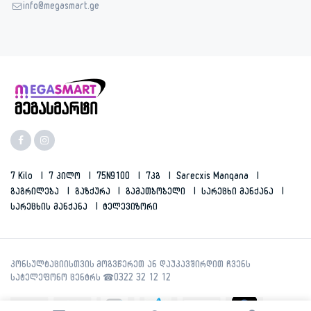
info@megasmart.ge
7 Kilo
7 Კილო
75N9100
7კგ
Sarecxis Manqana
Გაგრილება
Გაზქურა
Გამათბობელი
Სარეცხი Მანქანა
Სარეცხის Მანქანა
Ტელევიზორი